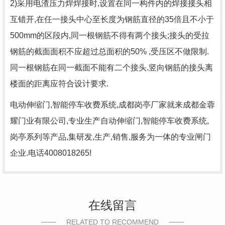
2)采用电渣压力焊焊接时,设置在同一构件内的焊接接头相
互错开,在任一接头中心至长度为钢筋直径的35倍且不小于
500mm的区段内,同一根钢筋不得有两个接头;接头的受拉
钢筋的截面面积不应超过总面积的50% ,受压区不做限制.
同一根钢筋在同一截面不能有二个接头.竖向钢筋的接头离
楼面的距离应符合设计要求.
电动伸缩门,智能停车收费系统,
成都岗亭厂家
就来成都金蓉
耀门业有限公司,专业生产自动伸缩门,智能停车收费系统,
岗亭系列等产品,集研发,生产,销售,服务为一体的专业闸门
企业.电话4008018265!
在线留言
RELATED TO RECOMMEND