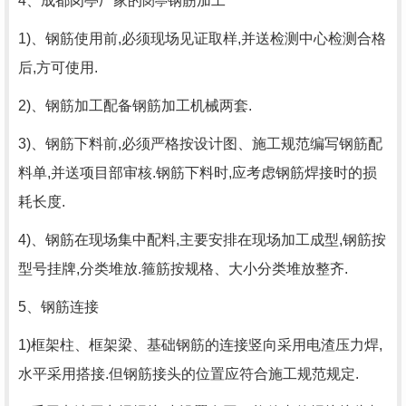
4、
成都岗亭厂家
的
钢筋加工
岗亭
1)、钢筋使用前,必须现场见证取样,并送检测中心检测合格
后,方可使用.
2)、钢筋加工配备钢筋加工机械两套.
3)、钢筋下料前,必须严格按设计图、施工规范编写钢筋配
料单,并送项目部审核.钢筋下料时,应考虑钢筋焊接时的损
耗长度.
4)、钢筋在现场集中配料,主要安排在现场加工成型,钢筋按
型号挂牌,分类堆放.箍筋按规格、大小分类堆放整齐.
5、钢筋连接
1)框架柱、框架梁、基础钢筋的连接竖向采用电渣压力焊,
水平采用搭接.但钢筋接头的位置应符合施工规范规定.