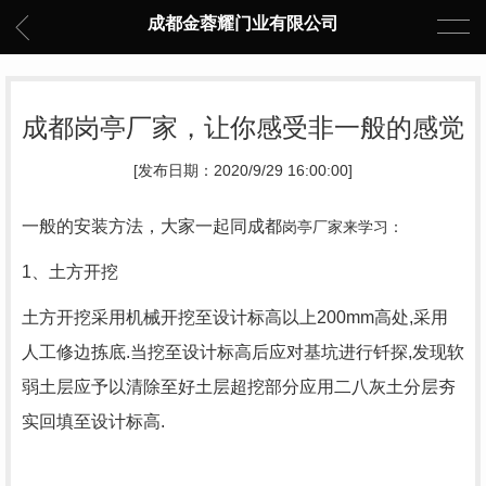
成都金蓉耀门业有限公司
成都岗亭厂家，让你感受非一般的感觉
[发布日期：2020/9/29 16:00:00]
一般的安装方法，大家一起同
成都
岗亭厂家
来学习：
1、土方开挖
土方开挖采用机械开挖至设计标高以上200mm高处,采用
人工修边拣底.当挖至设计标高后应对基坑进行钎探,发现软
弱土层应予以清除至好土层超挖部分应用二八灰土分层夯
实回填至设计标高.