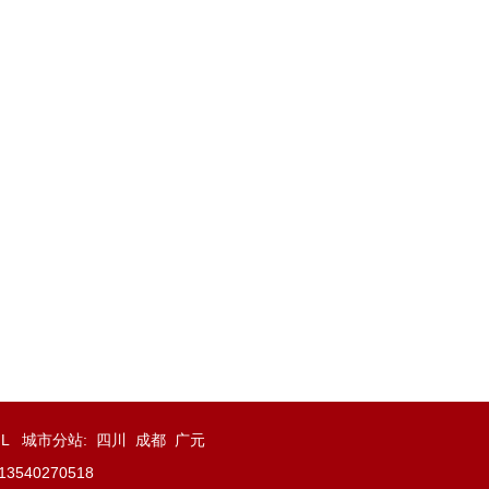
ML
城市分站
:
四川
成都
广元
40270518